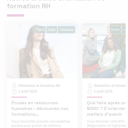
formation RH
Paris
Lyon
Toulouse
Paris
Ly
Orientation et formation RH
Orientation et format
3 août 2026
3 août 2026
Études en ressources
Que faire après un
humaines : découvrez nos
NDRC ? S’orienter v
formations
métiers d’avenir
professionnalisantes
Vous souhaitez acquérir une expertise
Vous terminez votre BTS 
pointue pour piloter les relations
(Négociation et Digitalisat