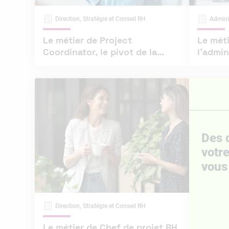
Direction, Stratégie et Conseil RH
Admini
Le métier de Project
Le mét
Coordinator, le pivot de la
l’admin
performance opérationnelle
Ressou
Des 
votre
vous 
Direction, Stratégie et Conseil RH
Le métier de Chef de projet RH