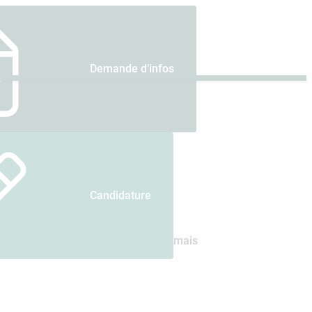
Demande d’infos
es Humaines
Candidature
gislatives, internationalisation,
s spécialités, multipliant les cursus mais