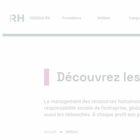
Aller
au
contenu
IGENSIA RH
Formations
Métiers
Camp
Découvrez le
Le management des ressources humaines a f
responsabilité sociale de l’entreprise, glob
aussi les débouchés. À chaque profil son p
Accueil
Métiers