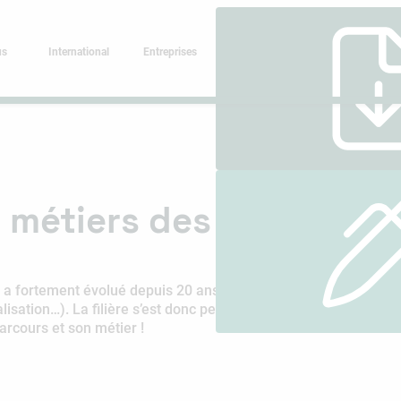
us
International
Entreprises
s métiers des Ressourc
ortement évolué depuis 20 ans (informatisation, évolutions lé
alisation…). La filière s’est donc peu à peu déclinée en plusieur
arcours et son métier !