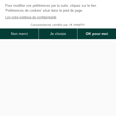
Suivez-nous sur les réseaux sociaux
Facebook
Instagram
LinkedIn
YouTube
TikTok
© 2026 IGENSIA RH,
Établissement
d’enseignement
supérieur privé,
Plan du site
Contactez-nous
Association à but non
lucratif, tous droits
réservés – Mise à jour
site : Janvier 2026
Charte des données
Mentions légales
personnelles