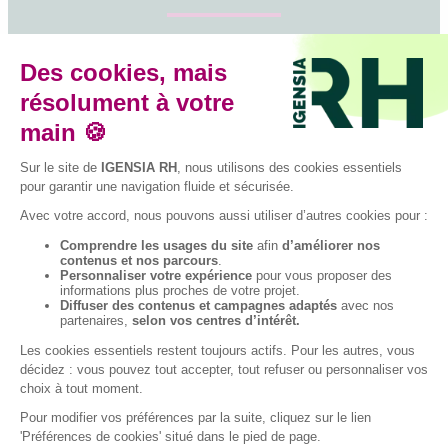
Suivez-nous sur les réseaux sociaux
Facebook
Instagram
LinkedIn
YouTube
TikTok
© 2026 IGENSIA RH,
Établissement
d’enseignement
supérieur privé,
Plan du site
Contactez-nous
Association à but non
lucratif, tous droits
réservés – Mise à jour
site : Janvier 2026
Charte des données
Mentions légales
personnelles