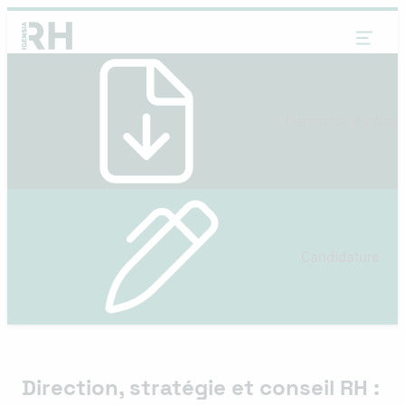
Aller
au
contenu
Demande d’infos
Candidature
Direction, stratégie et conseil RH :