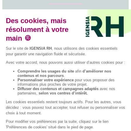
Suivez-nous sur les réseaux sociaux
Facebook
Instagram
LinkedIn
YouTube
TikTok
© 2026 IGENSIA RH,
Établissement
d’enseignement
supérieur privé,
Plan du site
Contactez-nous
Association à but non
lucratif, tous droits
réservés – Mise à jour
site : Janvier 2026
Charte des données
Mentions légales
personnelles