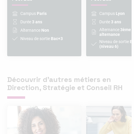
Campus
Paris
Campus
Lyon
Durée
3 ans
Durée
3 ans
Alternance
3ème a
Alternance
Non
alternance
Niveau de sortie
Bac+3
Niveau de sortie
B
(niveau 6)
Découvrir d’autres métiers en
Direction, Stratégie et Conseil RH