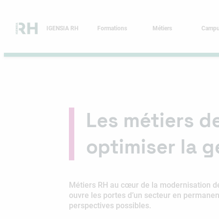
Aller
au
contenu
IGENSIA RH
Formations
Métiers
Camp
Les métiers de
optimiser la g
Métiers RH au cœur de la modernisation de
ouvre les portes d’un secteur en permanent
perspectives possibles.