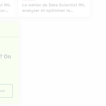
st RH,
Le métier de Data Scientist RH,
our
analyser et optimiser la
gestion des talents
 ? On
ous