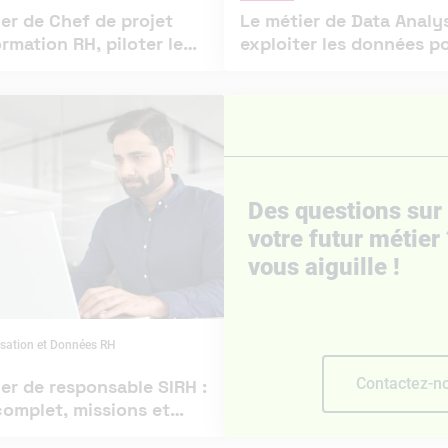
er de Chef de projet
Le métier de Data Analy
rmation RH, piloter le
exploiter les données p
ement
mieux recruter
Des questions sur
votre futur métier
vous aiguille !
lisation et Données RH
Contactez-n
er de responsable SIRH :
complet, missions et
chés