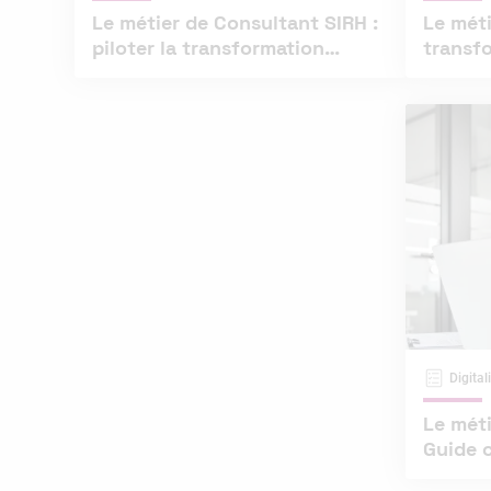
Le métier de Consultant SIRH :
Le méti
piloter la transformation
transfo
digitale des RH
chang
Digita
Le méti
Guide 
débou