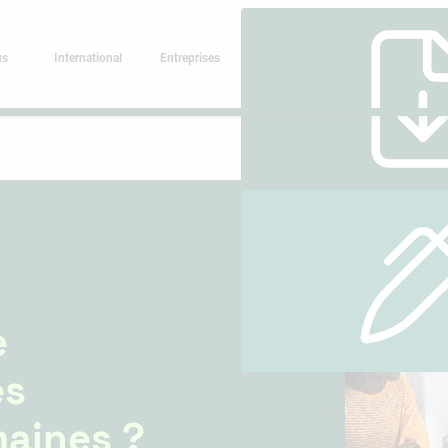
us
International
Entreprises
e
es
aines ?