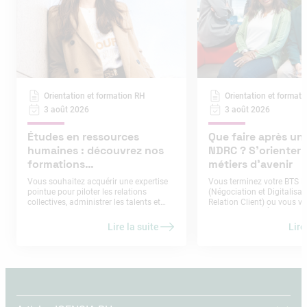
Orientation et formation RH
Orientation et format
3 août 2026
3 août 2026
Études en ressources
Que faire après un
humaines : découvrez nos
NDRC ? S’orienter v
formations
métiers d’avenir
professionnalisantes
Vous souhaitez acquérir une expertise
Vous terminez votre BTS 
pointue pour piloter les relations
(Négociation et Digitalisat
collectives, administrer les talents et
Relation Client) ou vous ve
accompagner les transformations du
ce diplôme de l’Éducation 
travail ? IGENSIA RH propose des
Ce cursus de niveau Bac+2
Lire la suite
Lire
études en ressources humaines à Paris,
de compétences recherchée
Lyon et Toulouse, s’étendant du niveau
en négociation commercial
Bac+3 au niveau Bac+5, ouverts aux
digitalisation des échanges. 
bacheliers, aux admissions parallèles et
question se pose néanmoi
aux profils en reconversion.
suite : que faire après un
Cette formation permet une
professionnelle immédiate
l’évolution constante des o