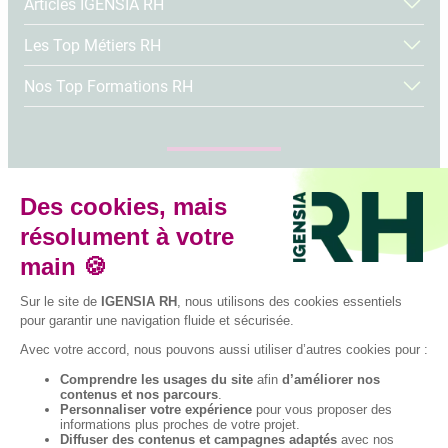
Articles IGENSIA RH
relation client et la comple
l’environnement économiq
une large part des étudian
Les Top Métiers RH
leur parcours pour viser d
management ou de direction. 
Nos Top Formations RH
grandes voies s’offrent à v
poursuivre vos études ou e
directement sur le marché d
Tous nos articles
Suivez-nous sur les réseaux sociaux
Facebook
Instagram
LinkedIn
YouTube
TikTok
© 2026 IGENSIA RH,
Établissement
d’enseignement
supérieur privé,
Plan du site
Contactez-nous
Association à but non
lucratif, tous droits
réservés – Mise à jour
site : Janvier 2026