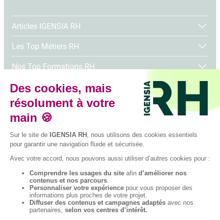
Articles IGENSIA RH
Les Top Métiers RH
Nos Top Formations RH
Tous nos articles
Suivez-nous sur les réseaux sociaux
Facebook
Instagram
LinkedIn
YouTube
TikTok
© 2026 IGENSIA RH,
Établissement
d’enseignement
supérieur privé,
Plan du site
Contactez-nous
Association à but non
lucratif, tous droits