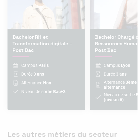
Bachelor RH et
Bachelor Chargé d
Transformation digitale –
Ressources Humai
Post Bac
Post Bac
Campus
Paris
Campus
Lyon
Durée
3 ans
Durée
3 ans
Alternance
3ème a
Alternance
Non
alternance
Niveau de sortie
Bac+3
Niveau de sortie
B
(niveau 6)
Les autres métiers du secteur