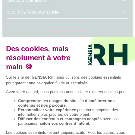
Les Top Métiers RH
Nos Top Formations RH
Tous nos articles
Suivez-nous sur les réseaux sociaux
Facebook
Instagram
LinkedIn
YouTube
TikTok
© 2026 IGENSIA RH,
Établissement
d’enseignement
supérieur privé,
Plan du site
Contactez-nous
Association à but non
lucratif, tous droits
réservés – Mise à jour
site : Janvier 2026
Charte des données
Mentions légales
personnelles