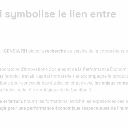
 symbolise le lien entre
“,
IGENSIA RH
place la
recherche
au service de la compréhensio
Laboratoire d’Innovations Sociales et de la Performance Économ
ns
(emploi, travail, capital immatériel) et accompagne la produc
tutions pour concevoir des études en phase avec
les enjeux cont
ériales ou le rôle stratégique de la fonction RH.
e et terrain
, nourrit les formations, enrichit les expériences des
’agir pour une performance économique respectueuse de l’hu