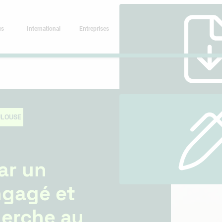
us
International
Entreprises
ULOUSE
ar un
gagé et
herche au