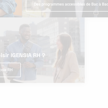
Des programmes accessibles de Bac à Ba
sir IGENSIA RH ?
cole RH