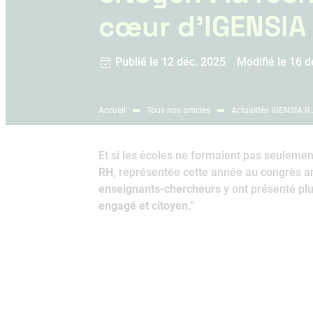
cœur d’IGENSIA
Publié le 12 déc. 2025
Modifié le 16 d
Accueil
Tous nos articles
Actualités IGENSIA R
Et si les écoles ne formaient pas seulemen
RH
, représentée cette année au congrès an
enseignants-chercheurs
y ont présenté pl
engagé et citoyen.”