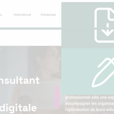
us
International
Entreprises
nsultant
Le Consultant SIRH (Syst
Humaines) est l’architecte 
Souvent désigné sous l’inti
professionnel allie une ex
accompagner les organisati
digitale
l’optimisation de leurs solu