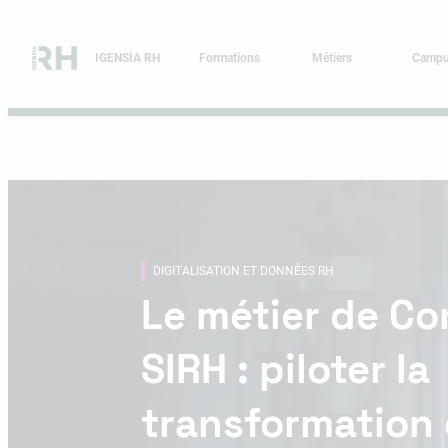
Aller
au
contenu
IGENSIA RH
Formations
Métiers
Camp
DIGITALISATION ET DONNÉES RH
Le métier de Co
SIRH : piloter la
transformation 