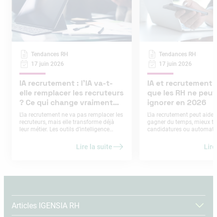
Tendances RH
Tendances RH
17 juin 2026
17 juin 2026
IA recrutement : l’IA va-t-
IA et recrutement :
elle remplacer les recruteurs
que les RH ne peuv
? Ce qui change vraiment
ignorer en 2026
dans les RH
L’ia recrutement ne va pas remplacer les
L’ia recrutement peut aider
recruteurs, mais elle transforme déjà
gagner du temps, mieux tri
leur métier. Les outils d’intelligence
candidatures ou automatis
artificielle peuvent aider à rédiger des
tâches administratives. Mai
offres, analyser des CV, automatiser
soulève aussi des risques 
Lire la suite
Lire
certaines réponses ou préparer des
biais discriminatoires, ma
entretiens. En revanche, ils ne
transparence, erreurs d’éva
remplacent pas le jugement humain,
atteinte aux données pers
l’évaluation d’un potentiel, la
perte de contrôle humain.
compréhension d’un contexte
professionnel ou la qualité de la relation
candidat. En 2026, l’enjeu pour les RH
n’est donc pas de choisir entre
Articles IGENSIA RH
intelligence artificielle et recruteur
humain. Il est de comprendre quelles