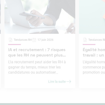
Tendances RH
17 juin 2026
Tendances R
IA et recrutement : 7 risques
Égalité h
que les RH ne peuvent plus
travail : un
ignorer en 2026
l’embauch
L’ia recrutement peut aider les RH à
L’égalité ho
gagner du temps, mieux trier les
commence pa
candidatures ou automatiser
promotion ou
certaines tâches administratives.
annuelle. Ell
Lire la suite
Mais elle soulève aussi des risques
dans la rédact
importants : biais discriminatoires,
de sélection,
manque de transparence, erreurs
entretien, la f
d’évaluation, atteinte aux données
conditions d’intégra
personnelles ou perte de contrôle
l’enjeu est cla