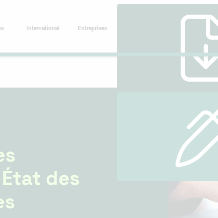
us
International
Entreprises
es
 État des
es