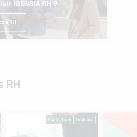
sir IGENSIA RH ?
cole RH
s RH
Paris
Lyon
Toulouse