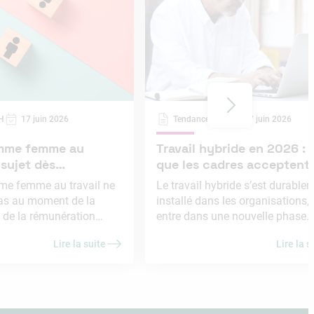
H
17 juin 2026
Tendances RH
17 juin 2026
omme femme au
Travail hybride en 2026 : 
 sujet dès
que les cadres acceptent
e
encore… et ce qu’ils refu
mme femme au travail ne
Le travail hybride s’est durable
s au moment de la
installé dans les organisations, 
 de la rémunération
entre dans une nouvelle phase.
e se joue dès l’embauche :
cadres ne remettent pas en cau
Lire la suite
Lire la s
ion de l’offre, les critères
l’intérêt du télétravail, mais ils
 les questions posées en
attendent désormais des règles
ixation du salaire et les
claires, une vraie autonomie et 
tion. Pour les RH,
cohérence entre les jours sur site
ir : recruter sur des
missions à réaliser.