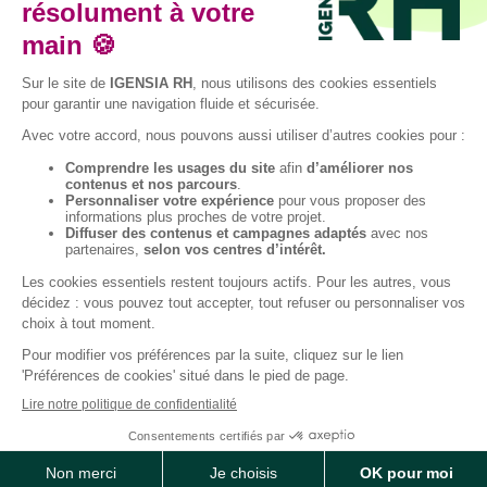
Facebook
Instagram
LinkedIn
YouTube
TikTok
© 2026 IGENSIA RH,
Établissement
d’enseignement
supérieur privé,
Plan du site
Contactez-nous
Association à but non
lucratif, tous droits
réservés – Mise à jour
site : Janvier 2026
Charte des données
Mentions légales
personnelles