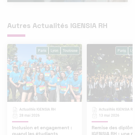
Autres Actualités IGENSIA RH
Paris
Lyon
Toulouse
Paris
Ly
Actualités IGENSIA RH
Actualités IGENSIA R
28 mai 2026
13 mai 2026
Inclusion et engagement :
Remise des diplôm
quand les étudiants
IGENSIA RH : une n